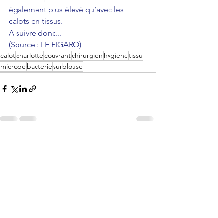
également plus élevé qu’avec les 
calots en tissus.
A suivre donc...
(Source : LE FIGARO)
calot
charlotte
couvrant
chirurgien
hygiene
tissu
microbe
bacterie
surblouse
Voir tout
Posts récents