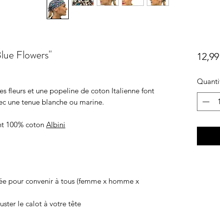
ue Flowers"
12,99
Quanti
es fleurs et une popeline de coton Italienne font
vec une tenue blanche ou marine.
rint 100% coton
Albini
diée pour convenir à tous (femme x homme x
juster le calot à votre tête