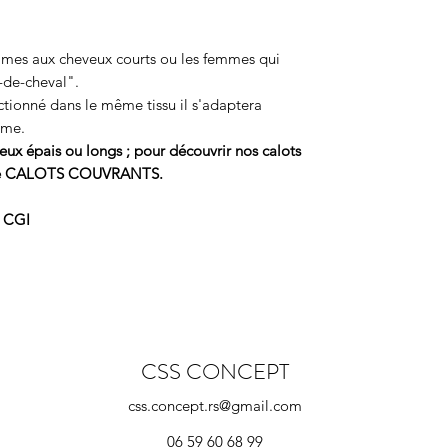
mmes aux cheveux courts ou les femmes qui
-de-cheval".
ctionné dans le même tissu il s'adaptera
mme.
ux épais ou longs ; pour découvrir nos calots
page CALOTS COUVRANTS.
u CGI
CSS CONCEPT
css.concept.rs@gmail.com
06 59 60 68 99