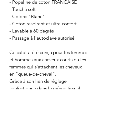
- Popeline de coton FRANCAISE
- Touché soft
- Coloris "Blanc"
- Coton respirant et ultra confort
- Lavable à 60 degrés
- Passage à l'autoclave autorisé
Ce calot a été conçu pour les femmes
et hommes aux cheveux courts ou les
femmes qui s'attachent les cheveux
en "queue-de-cheval".
Grâce à son lien de réglage
confectionné dans le même tissu il
s'adaptera parfaitement à votre tour
de tête.
Ce modèle ne couvre pas les cheveux
épais ou longs ; pour découvrir nos
calots couvrants, rendez-vous sur la
page CALOTS COUVRANTS.