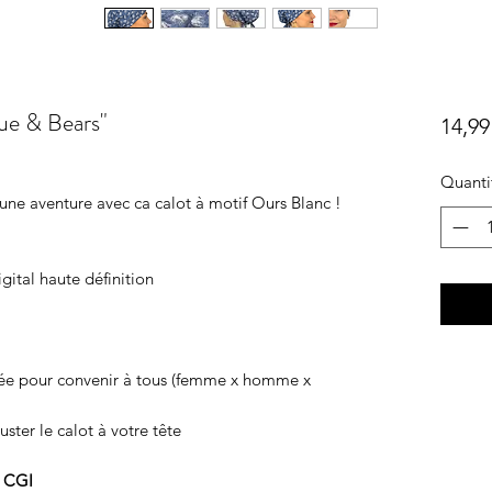
 & Bears"
14,99
Quanti
une aventure avec ca calot à motif Ours Blanc !
gital haute définition
diée pour convenir à tous (femme x homme x
juster le calot à votre tête
u CGI