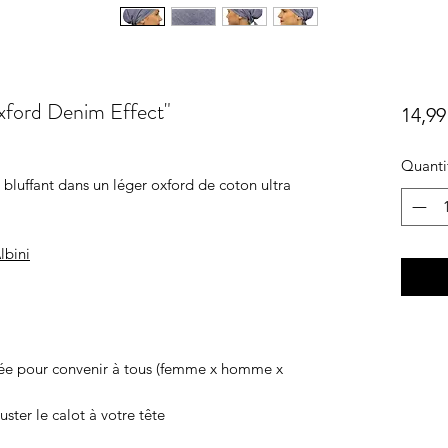
rd Denim Effect"
14,99
Quanti
 bluffant dans un léger oxford de coton ultra
lbini
diée pour convenir à tous (femme x homme x
juster le calot à votre tête