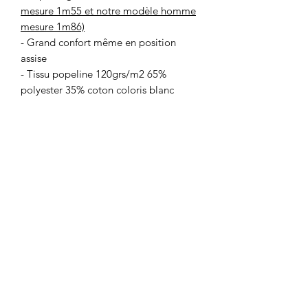
mesure 1m55 et notre modèle homme
mesure 1m86)
- Grand confort même en position
assise
- Tissu popeline 120grs/m2 65%
polyester 35% coton coloris blanc
- Longueur dos 110 cm
- Lavable à 60 degrés
- Lien fixé à la taille devant pour une
fermeture nouée au dos
- Lien au col pour une fermeture nouée
au dos du col
- Poignets élastiqués
- Fournie pliée et non lavée (en vue
d'un premier lavage antibactérien à
60° réalisé par vos soins)
CSS CONCEPT