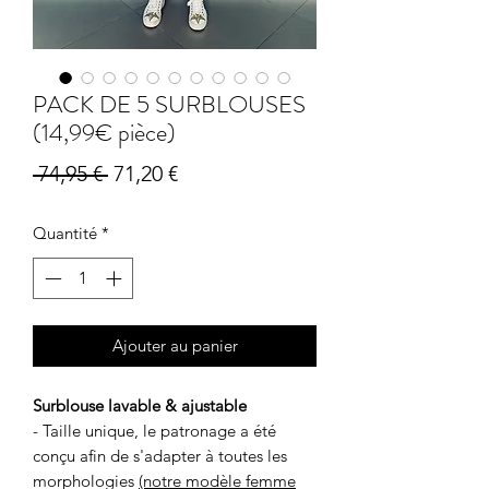
PACK DE 5 SURBLOUSES
(14,99€ pièce)
Prix
Prix
 74,95 € 
71,20 €
original
promotionnel
Quantité
*
Ajouter au panier
Surblouse lavable & ajustable
- Taille unique, le patronage a été
conçu afin de s'adapter à toutes les
morphologies
(notre modèle femme