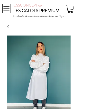
CSSCONCEPT.com
LES CALOTS PREMIUM
Port offert dès 49 euros - Livraison Express - Retour sous 15 jours