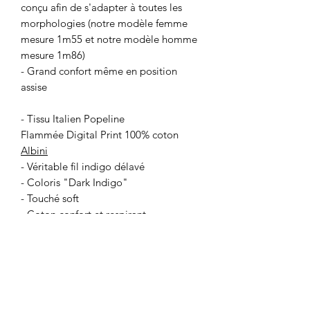
conçu afin de s'adapter à toutes les
morphologies (notre modèle femme
mesure 1m55 et notre modèle homme
mesure 1m86)
- Grand confort même en position
assise
- Tissu Italien Popeline
Flammée Digital Print 100% coton
Albini
- Véritable fil indigo délavé
- Coloris "Dark Indigo"
- Touché soft
- Coton confort et respirant
- Longueur dos 110 cm
- Lavable à 60 degrés
- Lien fixé à la taille devant pour une
fermeture nouée au dos
- Lien au col pour une fermeture nouée