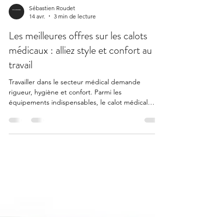
Sébastien Roudet
14 avr.
3 min de lecture
Les meilleures offres sur les calots
médicaux : alliez style et confort au
travail
Travailler dans le secteur médical demande
rigueur, hygiène et confort. Parmi les
équipements indispensables, le calot médical
occupe une place de choix. Il protège, assure une
hygiène parfaite et peut même refléter votre
personnalité. Aujourd’hui, je vous propose de
découvrir les meilleures offres sur les calots
couvrants . Vous allez voir, il est possible de trouver
des modèles à la fois élégants, durables et
respectueux de l’environnement, sans vous ruiner
! Pourquoi chois