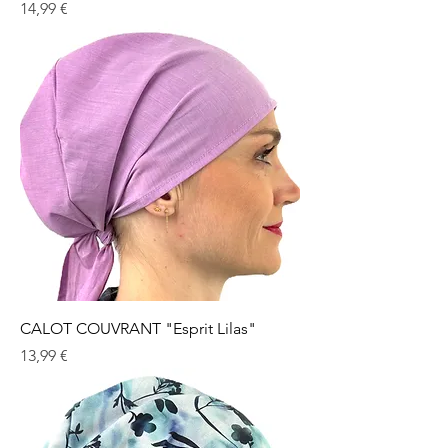
Prix
14,99 €
CALOT COUVRANT "Esprit Lilas"
Prix
13,99 €