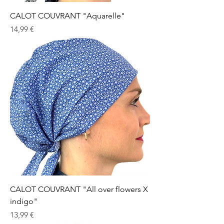
CALOT COUVRANT "Aquarelle"
Prix
14,99 €
CALOT COUVRANT "All over flowers X
indigo"
Prix
13,99 €