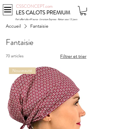
CSSCONCEPT.com
LES CALOTS PREMIUM
Port offert dès 49 euros - Livraison Express - Retour sous 15 jours
Accueil
Fantaisie
Fantaisie
70 articles
Filtrer et trier
Nouveauté